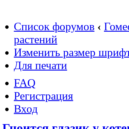
Список форумов
‹
Гоме
растений
Изменить размер шриф
Для печати
FAQ
Регистрация
Вход
Гноится глазик у кот