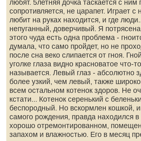
любят. 5летняя дочка таскается с ним 
сопротивляется, не царапет. Играет с 
любит на руках находится, и где люди.
непуганный, доверчивый. Я потрясена 
этого чуда есть одна проблема - гноит
думала, что само пройдет, но не прохо
после сна веко слипается от гноя. Гно
уголке глаза видно красноватое что-то
называется. Левый глаз - абсолютно 
более узкий, чем левый, также широко
всем остальном котенок здоров. Не о
кстати... Котенок серенький с беленьк
беспородный. Но вскормлен кошкой, и
самого рождения, правда находился в 
хорошо отремонтированном, помещен
запахом и влажностью. Его в месяц п