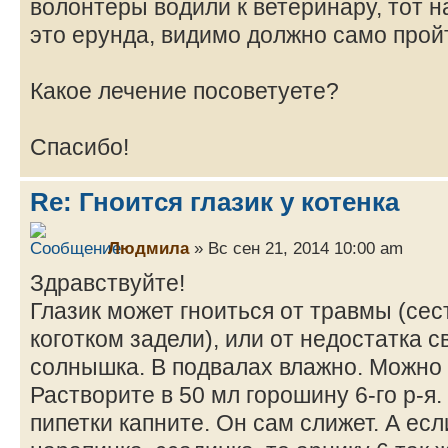
волонтеры водили к ветеринару, тот на
это ерунда, видимо должно само прой
Какое лечение посоветуете?
Спасибо!
Re: Гноится глазик у котенка
Людмила
» Вс сен 21, 2014 10:00 am
Здравствуйте!
Глазик может гноиться от травмы (сес
коготком задели), или от недостатка с
солнышка. В подвалах влажно. Можно 
Растворите в 50 мл горошину 6-го р-я.
пипетки капните. Он сам слижет. А ес