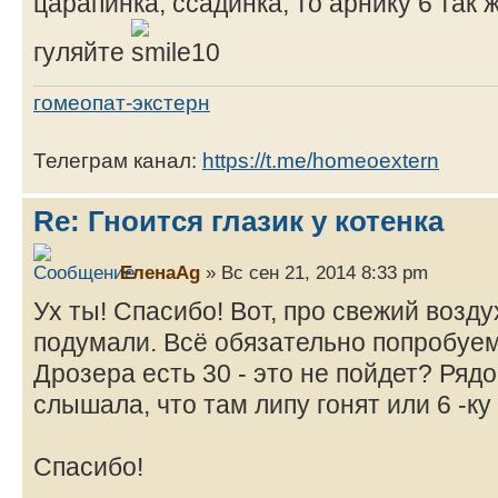
царапинка, ссадинка, то арнику 6 так 
гуляйте
гомеопат-экстерн
Телеграм канал:
https://t.me/homeoextern
Re: Гноится глазик у котенка
ЕленаAg
» Вс сен 21, 2014 8:33 pm
Ух ты! Спасибо! Вот, про свежий возд
подумали. Всё обязательно попробуем
Дрозера есть 30 - это не пойдет? Ряд
слышала, что там липу гонят или 6 -к
Спасибо!