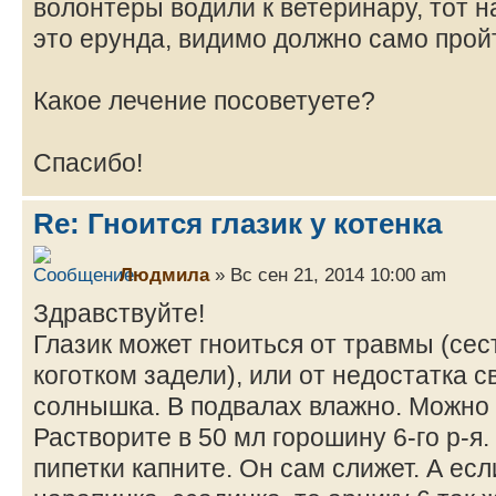
волонтеры водили к ветеринару, тот на
это ерунда, видимо должно само прой
Какое лечение посоветуете?
Спасибо!
Re: Гноится глазик у котенка
Людмила
» Вс сен 21, 2014 10:00 am
Здравствуйте!
Глазик может гноиться от травмы (сес
коготком задели), или от недостатка с
солнышка. В подвалах влажно. Можно 
Растворите в 50 мл горошину 6-го р-я.
пипетки капните. Он сам слижет. А ес