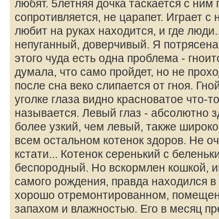
любят. 5летняя дочка таскается с ним 
сопротивляется, не царапет. Играет с 
любит на руках находится, и где люди.
непуганный, доверчивый. Я потрясена 
этого чуда есть одна проблема - гноит
думала, что само пройдет, но не прохо
после сна веко слипается от гноя. Гно
уголке глаза видно красноватое что-то
называется. Левый глаз - абсолютно 
более узкий, чем левый, также широко
всем остальном котенок здоров. Не о
кстати... Котенок серенький с беленьк
беспородный. Но вскормлен кошкой, и
самого рождения, правда находился в 
хорошо отремонтированном, помещен
запахом и влажностью. Его в месяц п