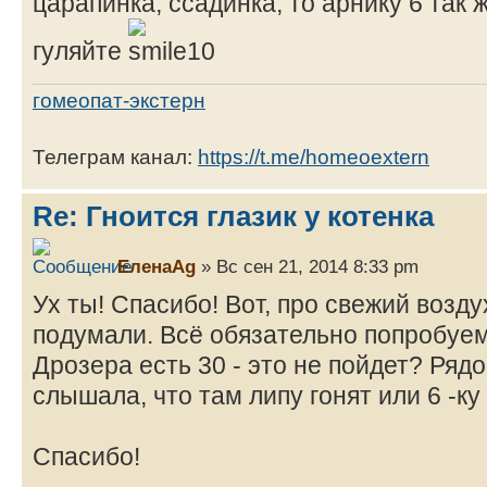
царапинка, ссадинка, то арнику 6 так 
гуляйте
гомеопат-экстерн
Телеграм канал:
https://t.me/homeoextern
Re: Гноится глазик у котенка
ЕленаAg
» Вс сен 21, 2014 8:33 pm
Ух ты! Спасибо! Вот, про свежий возд
подумали. Всё обязательно попробуем
Дрозера есть 30 - это не пойдет? Ряд
слышала, что там липу гонят или 6 -к
Спасибо!