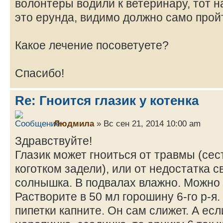
волонтеры водили к ветеринару, тот на
это ерунда, видимо должно само прой
Какое лечение посоветуете?
Спасибо!
Re: Гноится глазик у котенка
Людмила
» Вс сен 21, 2014 10:00 am
Здравствуйте!
Глазик может гноиться от травмы (сес
коготком задели), или от недостатка с
солнышка. В подвалах влажно. Можно 
Растворите в 50 мл горошину 6-го р-я.
пипетки капните. Он сам слижет. А ес