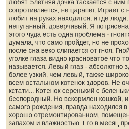
любят. 5летняя дочка таскается с ним 
сопротивляется, не царапет. Играет с 
любит на руках находится, и где люди.
непуганный, доверчивый. Я потрясена 
этого чуда есть одна проблема - гноит
думала, что само пройдет, но не прохо
после сна веко слипается от гноя. Гно
уголке глаза видно красноватое что-то
называется. Левый глаз - абсолютно 
более узкий, чем левый, также широко
всем остальном котенок здоров. Не о
кстати... Котенок серенький с беленьк
беспородный. Но вскормлен кошкой, и
самого рождения, правда находился в 
хорошо отремонтированном, помещен
запахом и влажностью. Его в месяц п