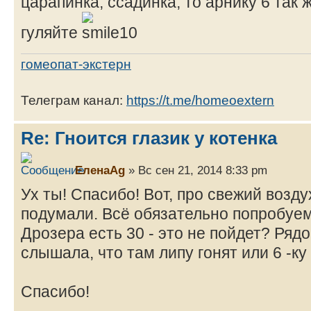
царапинка, ссадинка, то арнику 6 так 
гуляйте
гомеопат-экстерн
Телеграм канал:
https://t.me/homeoextern
Re: Гноится глазик у котенка
ЕленаAg
» Вс сен 21, 2014 8:33 pm
Ух ты! Спасибо! Вот, про свежий возд
подумали. Всё обязательно попробуем
Дрозера есть 30 - это не пойдет? Ряд
слышала, что там липу гонят или 6 -к
Спасибо!