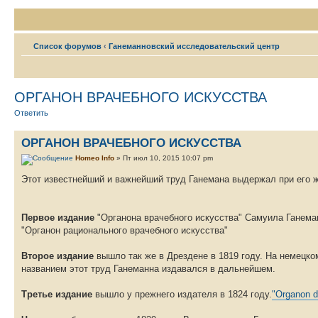
Список форумов
‹
Ганеманновский исследовательский центр
ОРГАНОН ВРАЧЕБНОГО ИСКУССТВА
Ответить
ОРГАНОН ВРАЧЕБНОГО ИСКУССТВА
Homeo Info
» Пт июл 10, 2015 10:07 pm
Этот известнейший и важнейший труд Ганемана выдержал при его ж
Первое издание
"Органона врачебного искусства" Самуила Ганема
"Органон рационального врачебного искусства"
Второе издание
вышло так же в Дрездене в 1819 году. На немецко
названием этот труд Ганеманна издавался в дальнейшем.
Третье издание
вышло у прежнего издателя в 1824 году.
"Organon d