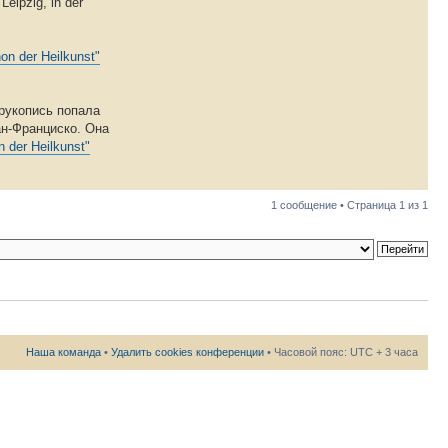
ipzig, in der
on der Heilkunst"
 рукопись попала
ан-Франциско. Она
 der Heilkunst"
1 сообщение • Страница
1
из
1
Наша команда
•
Удалить cookies конференции
• Часовой пояс: UTC + 3 часа