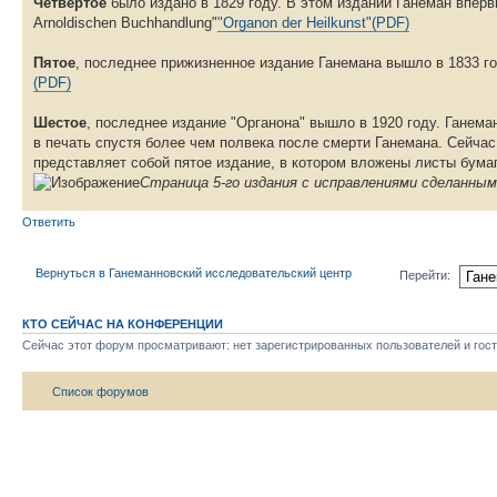
Четвертое
было издано в 1829 году. В этом издании Ганеман впервы
Arnoldischen Buchhandlung"
"Organon der Heilkunst"(PDF)
Пятое
, последнее прижизненное издание Ганемана вышло в 1833 году
(PDF)
Шестое
, последнее издание "Органона" вышло в 1920 году. Ганеман
в печать спустя более чем полвека после смерти Ганемана. Сейчас
представляет собой пятое издание, в котором вложены листы бума
Страница 5-го издания с исправлениями сделанным
Ответить
Вернуться в Ганеманновский исследовательский центр
Перейти:
КТО СЕЙЧАС НА КОНФЕРЕНЦИИ
Сейчас этот форум просматривают: нет зарегистрированных пользователей и гост
Список форумов