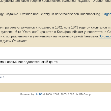
е упоминает свою теорию хронических болезней. Издание "Dresden und Le
. Издание "Dresden und Leipzig, in der Arnoldischen Buchhandlung"
"Organ
н приготовил рукопись к изданию в 1842, но в 1843 году он скончался и
 рукопись 6-го "Органона" хранится в Калифорнийском унивеситете, в С
ги с исправлениями и уточнениями написанными рукой Ганемана:
"Organon
и рукой Ганемана.
и: 1
Powered by
phpBB
© 2000, 2002, 2005, 2007 phpBB Group