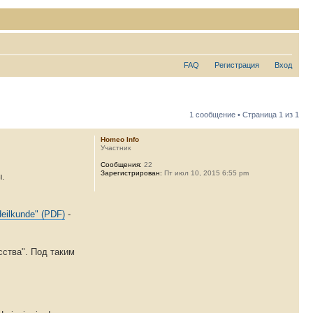
FAQ
Регистрация
Вход
1 сообщение • Страница
1
из
1
Homeo Info
Участник
Сообщения:
22
Зарегистрирован:
Пт июл 10, 2015 6:55 pm
ы.
Heilkunde" (PDF)
-
сства". Под таким