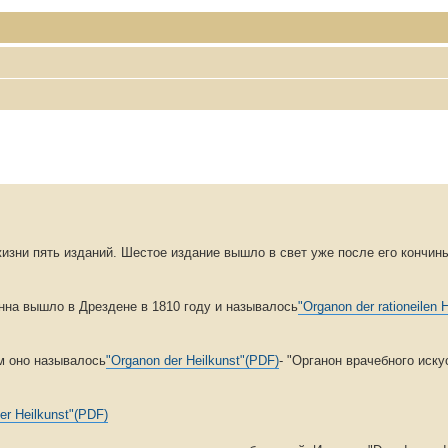
изни пять изданий. Шестое издание вышло в свет уже после его кончин
нна вышло в Дрездене в 1810 году и называлось
"Organon der rationeilen 
м оно называлось
"Organon der Heilkunst"(PDF)
- "Органон врачебного иску
er Heilkunst"(PDF)