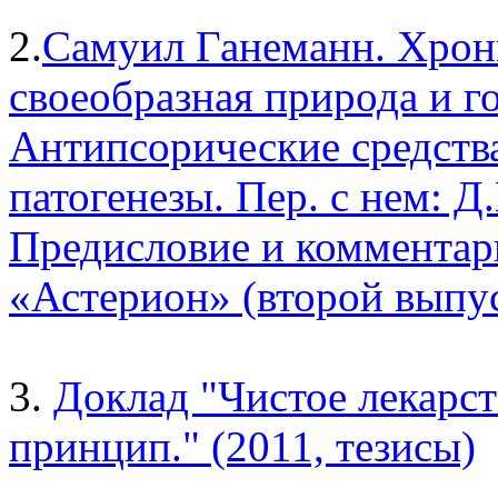
2.
Самуил Ганеманн. Хрони
своеобразная природа и г
Антипсорические средств
патогенезы. Пер. с нем: 
Предисловие и комментар
«Астерион» (второй выпус
3.
Доклад "Чистое лекарст
принцип." (2011, тезисы)