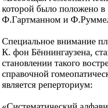
которой было положено в 
Ф.Гартманном и Ф.Румме
Специальное внимание пл
К. фон Бённингаузена, с
становлении такого востр
справочной гомеопатичес
является реперториум:
«Систематический алфав