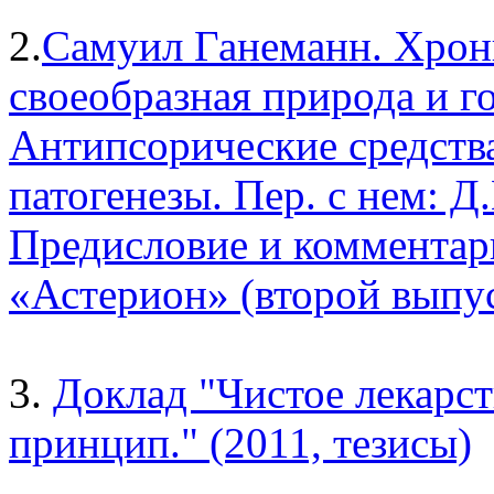
2.
Самуил Ганеманн. Хрони
своеобразная природа и г
Антипсорические средств
патогенезы. Пер. с нем: 
Предисловие и комментар
«Астерион» (второй выпус
3.
Доклад "Чистое лекарст
принцип." (2011, тезисы)