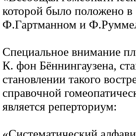
которой было положено в 
Ф.Гартманном и Ф.Румме
Специальное внимание пл
К. фон Бённингаузена, с
становлении такого востр
справочной гомеопатичес
является реперториум:
«Систематический алфав